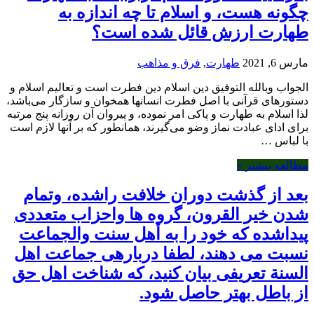
گونه هست، و اسلام تا چه اندازه به
هارت ارزش قائل شده است؟
رس 6, 2021
طهارت
,
فرق و مذاهب
لجواب وبالله التوفیق دین اسلام دین فطرت است و تعالیم اسلام و
ستورهای قرآنی با اصل فطرت انسانها همخوان و سازگار می‌باشد،
ذا اسلام به طهارت و پاکی امر نموده، و پیروان آن روزانه پنج مرتبه
رای ادای عبادت نماز وضو می‌گیرند، همانطور که بر آنها لازم است
ا لباس …
طالعه بیشتر »
عد از گذشت دوران خلافت راشده، وتمام
دن خیر القرون، گروه ها واحزاب متعددی
یداشده که خود را به أهل سنت والجماعت
سبت می دهند، لطفا دربارهی جماعت اهل
لسنة تعریفی بیان کنید، که شناخت اهل حق
ز باطل بهتر حاصل شود.