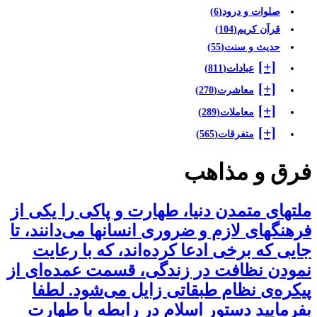
صلوات و درود
(6)
قرآن کریم
(104)
حدیث و سنت
(55)
[+]
عبادات
(811)
[+]
معاشرت
(270)
[+]
معاملات
(289)
[+]
متفرقات
(565)
رق و مذاهب
لتهای متمدن دنیا، طهارت و پاکی را یکی از
رهنگهای لازم و ضروری انسانها می‌دانند، تا
ایی که برخی ادعا کرده‌اند، که با رعایت
مودن نظافت در زندگی، قسمت عمده‌ای از
یکره‌ی نظام طبقاتی زایل می‌شود. لطفا
فرمایید دستور اسلام در رابطه با طهارت