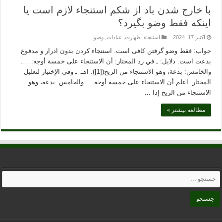
با خارج شدن باد از شکم استنجاء لازم است یا
اینکه فقط وضو بگیرد؟
اکتبر 17, 2024
استنجاء
,
طهارت
,
عبادات
,
وضو
جواب: فقط وضو گرفتن کافی است. استنجاء کردن بدون ادرار و مدفوع
بدعت است. دلایل: ـ في رد المحتار: أن الاستنجاء على خمسة أوجه: ….
والخامس: بدعة، وهو الاستنجاء من الريح([1]). اهـ. ـ وفي الإختیار لتعلیل
المختار: اعلم أن الاستنجاء على خمسة أوجه…. والخامس: بدعة، وهو
الاستنجاء من الريح إذا …
مطالعه بیشتر »