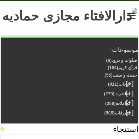
موضوعات:
صلوات و درود
(6)
قرآن کریم
(104)
حدیث و سنت
(55)
[+]
عبادات
(811)
[+]
معاشرت
(270)
[+]
معاملات
(289)
[+]
متفرقات
(565)
استنجاء