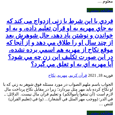
معلوم …
مطالعه بیشتر »
فردي با این شرط با زنی ازدواج می کند که
به جاي مهريه به او قرآن تعليم داده، و به او
خواندن و نوشتن ياد دهد، حال شوهرش بعد
از چند سال او را طلاق مي دهد و از آنجا که
موقع نكاح از مهريه هم اسمي برده نشده،
در اين صورت تكليف اين زن چه مي شود؟
آيا مهريه اي به او تعلق مي گيرد؟
فوریه 18, 2021
قرآن کریم
,
مهریه
,
نکاح
الجواب باسم ملهم الصواب در مورد مسئله فوق شوهر به زني كه با
او نكاح كرده بايد مهر مثل بپردازد؛ زيرا در مقابل نكاح پرداخت مال
لازم است {أن تبتغوا بِأموالكم} و تعليم قرآن مال نيست. الدلائل: ـ
في الدر: (ووجب مهر المثل في الشغار)… (و) في (تعليم القرآن)
للنص …
مطالعه بیشتر »