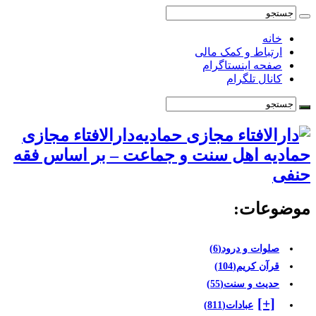
خانه
ارتباط و کمک مالی
صفحه اینستاگرام
کانال تلگرام
دارالافتاء مجازی
حمادیه اهل سنت و جماعت – بر اساس فقه
حنفی
موضوعات:
صلوات و درود
(6)
قرآن کریم
(104)
حدیث و سنت
(55)
[+]
عبادات
(811)