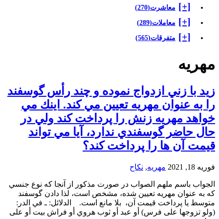
[+]
معاشرت
(270)
[+]
معاملات
(289)
[+]
متفرقات
(565)
مهریه
زيد با زني ازدواج نموده و چند رأس گوسفند
را به عنوان مهريه تعيين مي كند. اينك مي
خواهد مهريه زنش را پرداخت كند ولي در
حال حاضر گوسفندي ندارد، آيا مي تواند
قيمت آن ها را پرداخت كند؟
فوریه 18, 2021
مهریه
,
نکاح
الجواب باسم ملهم الصواب در صورت مذكور از آنجا كه نوع جنسي
كه به عنوان مهريه تعيين شده، مشخص است،‌ لذا دادن گوسفند
متوسط يا پرداخت قيمت آن، بلا مانع است. الدلائل: ـ في الدر:
(ولو تزوجها على فرس) أو عبد أو ثوب هروي أو فراش بيت أو على