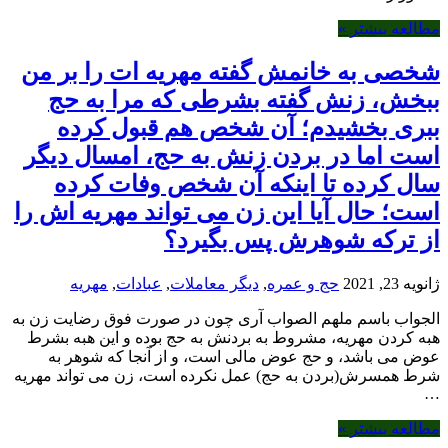
مطالعه بیشتر »
شخصی به خانمش گفته مهریه ات را بر من
ببخش، زنش گفته بشرطی که مرا به حج
ببری بخشیدم؛ آن شخص هم قبول کرده
است اما در بردن زنش به حج، امسال دیگر
سال کرده تا اینکه آن شخص وفات کرده
است؛ حال آیا این زن می تواند مهریه اش را
از ترکه شوهرش پس بگیرد؟
ژانویه 23, 2021
حج و عمره
,
دیگر معاملات
,
عبادات
,
مهریه
الجواب باسم ملهم الصواب آری چون در صورت فوق رضایت زن به
هبه کردن مهریه، مشروط به بردنش به حج بوده و این هبه بشرط
عوض می باشد، و حج عوض مالی است، و از آنجا که شوهر به
شرط همسرش(بردن به حج) عمل نکرده است، زن می تواند مهریه
…
مطالعه بیشتر »