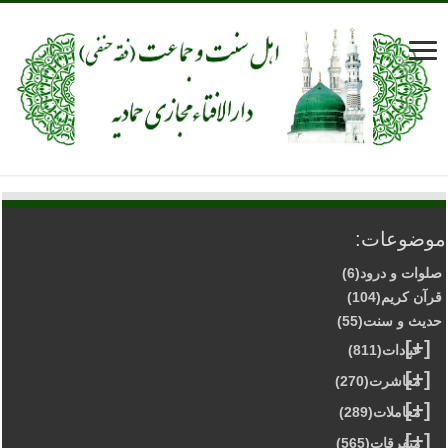
موضوعات:
صلوات و درود
(6)
قرآن کریم
(104)
حدیث و سنت
(55)
[+]
عبادات
(811)
[+]
معاشرت
(270)
[+]
معاملات
(289)
[+]
متفرقات
(565)