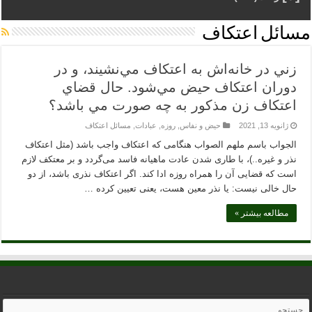
مسائل اعتکاف
زني در خانه‌اش به اعتكاف مي‌نشيند، و در
دوران اعتكاف حيض مي‌شود. حال قضاي
اعتكاف زن مذكور به چه صورت مي باشد؟
ژانویه 13, 2021
حیض و نفاس
,
روزه
,
عبادات
,
مسائل اعتکاف
الجواب باسم ملهم الصواب هنگامی که اعتکاف واجب باشد (مثل اعتکاف
نذر و غیره..)، با طاری شدن عادت ماهیانه فاسد می‌گردد و بر معتکف لازم
است که قضایی آن را همراه روزه ادا کند. اگر اعتکاف نذری باشد، از دو
حال خالی نیست: یا نذر معین هست، یعنی تعیین کرده …
مطالعه بیشتر »