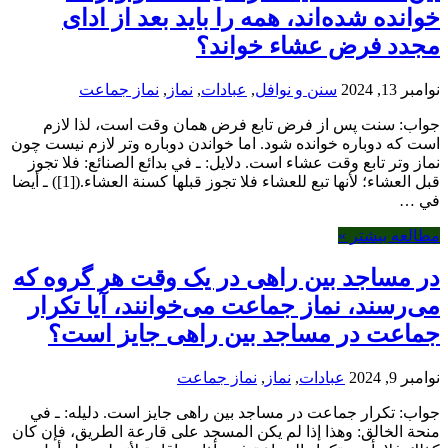
وانده شده‌اند، همه را باید بعد از ادای
جدد فرض عشاء خواند؟
مبر 13, 2024
سنن و نوافل
,
عبادات
,
نماز
,
نماز جماعت
واب: سنت پس از فرض تابع فرض همان وقت است، لذا لازم
ست که دوباره خوانده شود. اما خواندن دوباره وتر لازم نیست چون
ماز وتر تابع وقت عشاء است. دلایل: ـ في بدائع الصنائع: فلا تجوز
قبل العشاء؛ لأنها تبع للعشاء فلا تجوز قبلها كسنة العشاء.([1]) ـ أیضا
ي …
طالعه بیشتر »
ر مساجد بین راهی در یک وقت هر گروه که
ی‌رسند، نماز جماعت می‌خوانند، آیا تکرار
ماعت در مساجد بین راهی جایز است؟
امبر 9, 2024
عبادات
,
نماز
,
نماز جماعت
واب: تکرار جماعت در مساجد بین راهی جایز است. دلیله: ـ في
نحة الخالق: وهذا إذا لم يكن المسجد على قارعة الطريق، فإن كان