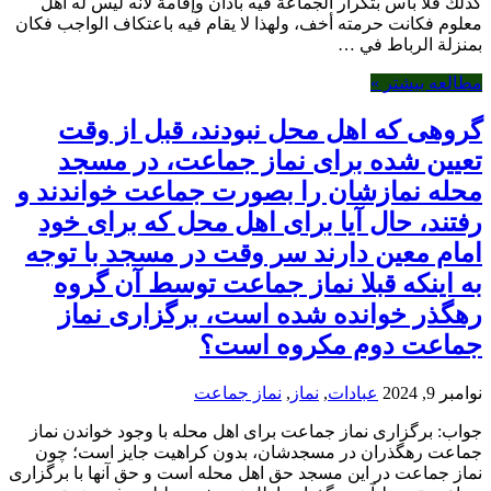
ذلك فلا بأس بتكرار الجماعة فيه بأذان وإقامة لأنه ليس له أهل
علوم فكانت حرمته أخف، ولهذا لا يقام فيه باعتكاف الواجب فكان
منزلة الرباط في …
طالعه بیشتر »
روهی که اهل محل نبودند، قبل از وقت
عیین شده برای نماز جماعت، در مسجد
حله نمازشان را بصورت جماعت خواندند و
فتند، حال آیا برای اهل محل که برای خود
مام معین دارند سر وقت در مسجد با توجه
ه اینکه قبلا نماز جماعت توسط آن گروه
هگذر خوانده شده است، برگزاری نماز
ماعت دوم مکروه است؟
امبر 9, 2024
عبادات
,
نماز
,
نماز جماعت
واب: برگزاری نماز جماعت برای اهل محله با وجود خواندن نماز
ماعت رهگذران در مسجدشان، بدون کراهیت جایز است؛ چون
ماز جماعت در این مسجد حق اهل محله است و حق آنها با برگزاری