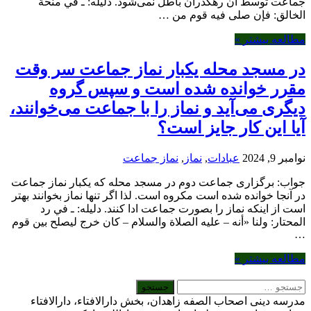
ماعت توسط آن رهگذران باطل نمی‌شود. دلیله: ـ في منحة
لخالق: فإن صلى فيه قوم من …
طالعه بیشتر »
ر مسجد محله یکبار نماز جماعت سر وقت
قرر خوانده شده است و سپس گروه
یگری می‌آید و نماز را با جماعت می‌خوانند،
یا این کار جایز است؟
امبر 9, 2024
عبادات
,
نماز
,
نماز جماعت
واب: برگزاری جماعت دوم در مسجد محله که یکبار نماز جماعت
ر آنجا خوانده شده است مکروه است. لذا اگر تنها نماز بخوانند بهتر
ست از اینکه نماز را بصورت جماعت ادا کنند. دلیله: ـ في رد
لمحتار: ولنا «أنه – عليه الصلاة والسلام – كان خرج ليصلح بين قوم
طالعه بیشتر »
درسه دینی اصحاب الصفه زاهدان، بخش دارالافتاء، دارالافتاء