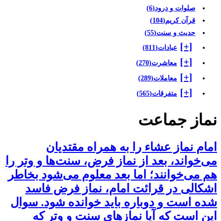
صلوات و درود
(6)
قرآن کریم
(104)
حدیث و سنت
(55)
[+]
عبادات
(811)
[+]
معاشرت
(270)
[+]
معاملات
(289)
[+]
متفرقات
(565)
ماز جماعت
مام نماز عشاء را به همراه مقتدیان
ی‌خواند، بعد از نماز فرض، سنت‌ها و وتر را
م می‌خوانند؛ اما بعد معلوم می‌شود بخاطر
شکالی در قرائت امام، نماز فرض فاسد
ده است و دوباره باید خوانده شود. سوال
ین است که آیا نمازهای سنت و وتر که