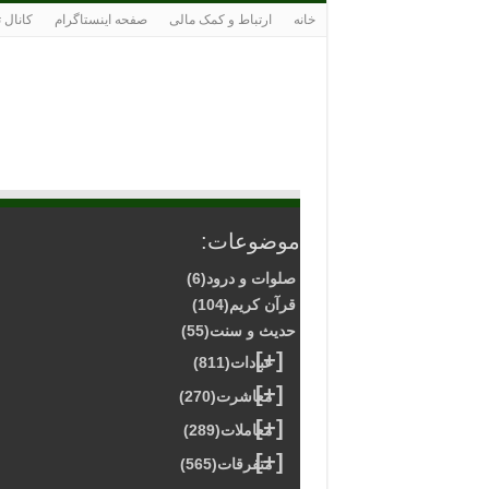
خانه
ارتباط و کمک مالی
صفحه اینستاگرام
کانال 
موضوعات:
صلوات و درود
(6)
قرآن کریم
(104)
حدیث و سنت
(55)
[+]
عبادات
(811)
[+]
معاشرت
(270)
[+]
معاملات
(289)
[+]
متفرقات
(565)