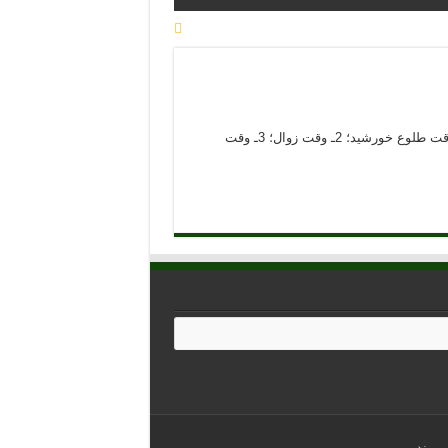
جواب: بله می‌توان خواند. شایان ذکر است که فقط در سه زمان نمی‌توان نمازهای قضایی را خواند، و آن سه زمان عبارتند از: 1ـ وقت طلوع خورشید؛ 2ـ وقت زوال؛ 3ـ وقت
ورمند.