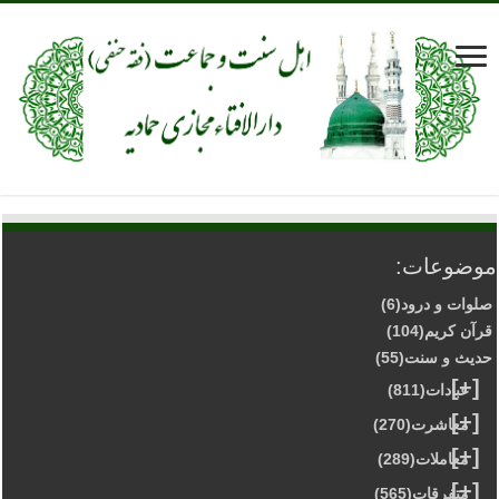
موضوعات:
صلوات و درود
(6)
قرآن کریم
(104)
حدیث و سنت
(55)
[+]
عبادات
(811)
[+]
معاشرت
(270)
[+]
معاملات
(289)
[+]
متفرقات
(565)