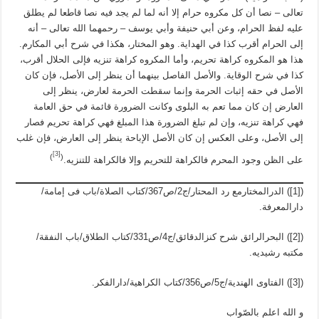
تعالى – نصا أن كل مكروه حرام إلا أنه لما لم يجد فيه نصا قاطعا لم يطلق
عليه لفظ الحرام، وعن أبي حنيفة وأبي يوسف – رحمهما الله تعالى – أنه
إلى الحرام أقرب كذا في الهداية. وهو المختار، هكذا في شرح أبي المكارم.
هذا هو المكروه كراهة تحريم، وأما المكروه كراهة تنزيه فإلى الحلال أقرب،
كذا في شرح الوقاية. والأصل الفاصل بينهما أن ينظر إلى الأصل، فإن كان
الأصل في حقه إثبات الحرمة وإنما سقطت الحرمة لعارض، ينظر إلى
العارض إن كان مما تعم به البلوى وكانت الضرورة قائمة في حق العامة
فهي كراهة تنزيه، وإن لم تبلغ الضرورة هذا المبلغ فهي كراهة تحريم فصار
إلى الأصل، وعلى العكس إن كان الأصل الإباحة ينظر إلى العارض، فإن غلب
[3]
)
(
على الظن وجود المحرم فالكراهة للتحريم وإلا فالكراهة للتنزيه.
([1]) الدرالمختارمع رد المحتار/ج2/ص367/کتاب الصلاة/باب فی إمامة/
دارالمعرفة.
([2]) البحرالرائق شرح کنزالدقائق/ج4/ص331/کتاب الطلاق/باب النفقة/
مکتبه رشیدیه.
([3]) الفتاوی الهندیة/ج5/ص356/کتاب الکراهیة/دارالفکر.
و الله اعلم بالصّواب