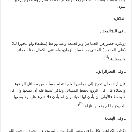
شود.
الدلائل:
ـ فی الدرّالمختار:
(ويكره حضورهن الجماعة) ولو لجمعة وعيد ووعظ (مطلقا) ولو عجوزا ليلا
(على المذهب) المفتى به لفساد الزمان، واستثنى الكمال بحثا العجائز
[1]
)
(
والمتفانية.
ـ وفی البحرالرائق:
فإن أرادت أن تخرج إلى مجلس العلم لتتعلم مسألة من مسائل الوضوء
والصلاة فإن كان الزوج يحفظ المسائل ويذكر عندها فله أن يمنعها وإن كان
لا يحفظ فالأولى أن يأذن لها أحيانا وإن لم يأذن فلا شيء عليه ولا يسعها
[2]
)
(
الخروج ما لم يقع لها نازلة.
ـ وفی الهندیة:
(كتاب الكراهية) تكلموا في معنى المكروه، والمروي عن محمد – رحمه الله