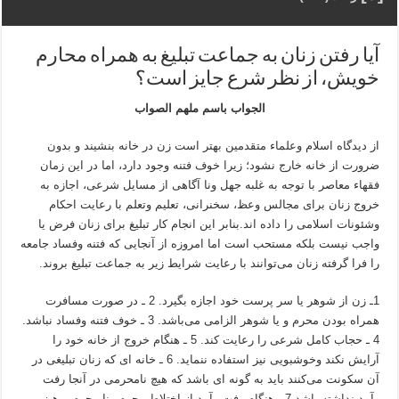
آیا رفتن زنان به جماعت تبلیغ به همراه محارم
خویش، از نظر شرع جایز است؟
الجواب باسم ملهم الصواب
از دیدگاه اسلام وعلماء متقدمین بهتر است زن در خانه بنشیند و بدون
ضرورت از خانه خارج نشود؛ زیرا خوف فتنه وجود دارد، اما در این زمان
فقهاء معاصر با توجه به غلبه جهل ونا آگاهی از مسایل شرعی، اجازه به
خروج زنان برای مجالس وعظ، سخنرانی، تعلیم وتعلم با رعایت احکام
وشئونات اسلامی را داده اند.بنابر این انجام کار تبلیغ برای زنان فرض یا
واجب نیست بلکه مستحب است اما امروزه از آنجایی که فتنه وفساد جامعه
را فرا گرفته زنان می‌توانند با رعایت شرایط زیر به جماعت تبلیغ بروند.
1ـ زن از شوهر یا سر پرست خود اجازه بگیرد. 2 ـ در صورت مسافرت
همراه بودن محرم و یا شوهر الزامی می‌باشد. 3 ـ خوف فتنه وفساد نباشد.
4 ـ حجاب کامل شرعی را رعایت کند. 5 ـ هنگام خروج از خانه خود را
آرایش نکند وخوشبویی نیز استفاده ننماید. 6 ـ خانه ای که زنان تبلیغی در
آن سکونت می‌کنند باید به گونه ای باشد که هیچ نامحرمی در آنجا رفت
وآمد نداشته باشد.7 ـ هنگام رفت وآمد از اختلاط محرم ونا محرم پرهیز