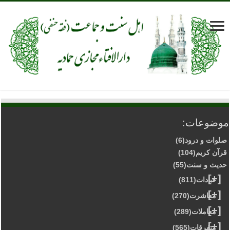
موضوعات:
صلوات و درود
(6)
قرآن کریم
(104)
حدیث و سنت
(55)
[+]
عبادات
(811)
[+]
معاشرت
(270)
[+]
معاملات
(289)
[+]
متفرقات
(565)