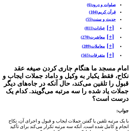
صلوات و درود
(6)
قرآن کریم
(104)
حدیث و سنت
(55)
[+]
عبادات
(811)
[+]
معاشرت
(270)
[+]
معاملات
(289)
[+]
متفرقات
(565)
مام مسجد ما هنگام جاری کردن صیغه عقد
کاح، فقط یکبار به وکیل و داماد جملات ایجاب و
بول را تلقین می‌کند، حال آنکه در جاه‌های دیگر
ملات یاد شده را سه مرتبه می‌گویند. کدام یک
رست است؟
واب:
ا یک مرتبه تلقین یا گفتن جملات ایجاب و قبول و اجرای آن، نکاح
نجام و کامل شده است. آنکه سه مرتبه تکرار می‌کند برای تأکید