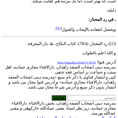
ست که بهتر است، اما یک مرتبه هم کفایت میکند.
یله:
 في رد المحتار:
)
[1]
(
يحصل انعقاده بالإيجاب والقبول
.
نکاح، ط: دار المعرفة.
 الله اعلم بالصّواب
درس فتوا:
https://hamadie.ir/fiqh/?p=4150
درسه دینی اصحاب الصفه زاهدان، دارالافتاء مجازی حمادیه، اهل
نت و جماعت بر اساس فقه حنفی
پی و انتشار فتاوی با ذکر نام منبع «مدرسه دینی اصحاب الصفه
اهدان، دارالافتاء مجازی حمادیه» و آدرس فتوا مجاز می باشد و
نتشار بدون ذکر منبع و آدرس شرعاً مجاز نمی باشد.
درسه دینی اصحاب الصفه زاهدان، بخش دارالافتاء، دارالافتاء
جازی حمادیه، زیر نظر استاد مفتی حمادالله خارکوهی و مفتی
بدالله پورمند.