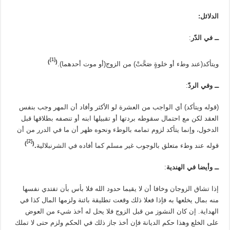
الدلائل:
ــ في الدّر
:
[1]
)
(
ويتأكد(عند وطء أو خلوةٍ صَحَّتْ) من الزوج(أو موت أحدهما).
ــ وفي الردّ
:
(قوله ويتأكد) أي الواجب من العشرة لو الأكثر وأفاد أن المهر وجب بنفس
العقد لكن مع احتمال سقوطه بردتها أو تقبيلها ابنه أو تنصفه بطلاقها قبل
الدخول، وإنما يتأكد لزوم تمامه بالوطء ونحوه ظهر أن ما في الدرر من أن
[2]
)
(
قوله عند وطء متعلق بالوجوب غير مسلم كما أفاده في الشرنبلالية
.
ــ وأیضا في الهندیة
:
إذا تشاق الزوجان وخافا أن لا يقيما حدود الله فلا بأس بأن تفتدي نفسها
منه بمال يخلعها به فإذا فعلا ذلك وقعت تطليقة بائنة ولزمها المال كذا في
الهداية. إن كان النشوز من قبل الزوج فلا يحل له أخذ شيء من العوض
على الخلع وهذا حكم الديانة فإن أخذ جاز ذلك في الحكم ولزم حتى لا تملك