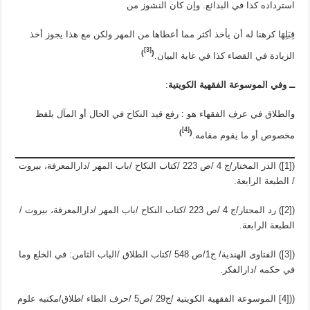
استرداده كذا في البدائع. وإن كان النشوز من
قِبَلِهَا كرهنا له أن يأخذ أكثر مما أعطاها من المهر ولكن مع هذا يجوز أخذ
[3]
)
(
الزيادة في القضاء كذا في غاية البيان.
ــ وفي الموسوعة الفقهیة الکویتیة
:
والطلاق في عرف الفقهاء هو : رفع قيد النكاح في الحال أو المآل بلفظ
[4]
)
(
مخصوص أو ما يقوم مقامه.
([1]) الدر المختار/ج 4 /ص 223 /کتاب النکاح /باب المهر /دارالمعرفة، بیروت
/ الطبعة الرابعة.
([2]) رد المحتار/ج 4 /ص 223 /کتاب النکاح /باب المهر /دارالمعرفة، بیروت /
الطبعة الرابعة.
([3]) الفتاوی الهندیة/ ج1/ص 548 /کتاب الطلاق /الباب الثامن: في الخلع وما
في حکمه /دارالفکر.
(([4] الموسوعة الفقهیة الکویتیة /ج29 /ص5 /حرف الطاء /طلاق/مکتبه علوم