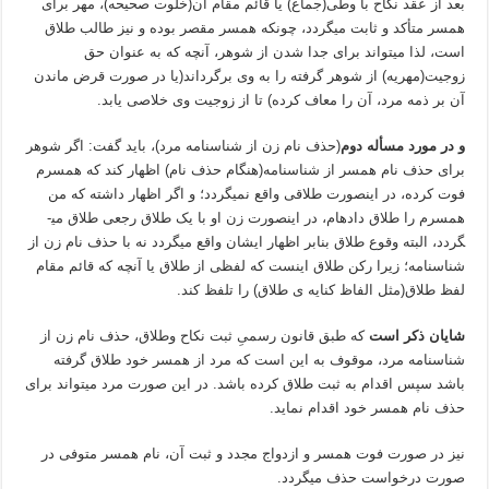
بعد از عقد نکاح با وطی(جماع) یا قائم مقام آن(خلوت صحیحه)، مهر برای
همسر متأکد و ثابت می­گردد، چون­که همسر مقصر بوده و نیز طالب طلاق
است، لذا می­تواند برای جدا شدن از شوهر، آنچه که به عنوان حق
زوجیت(مهریه) از شوهر گرفته را به وی برگرداند(یا در صورت قرض ماندن
آن بر ذمه مرد، آن را معاف کرده) تا از زوجیت وی خلاصی یابد.
و در مورد مسأله دوم
(حذف نام زن از شناسنامه مرد)، باید گفت: اگر شوهر
برای حذف نام همسر از شناسنامه(هنگام حذف نام) اظهار کند که همسرم
فوت کرده، در اینصورت طلاقی واقع نمی­گردد؛ و اگر اظهار داشته که من
همسرم را طلاق داده­ام، در اینصورت زن او با یک طلاق رجعی طلاق می­
گردد، البته وقوع طلاق بنابر اظهار ایشان واقع می­گردد نه با حذف نام زن از
شناسنامه؛ زیرا رکن طلاق اینست که لفظی از طلاق یا آنچه که قائم مقام
لفظ طلاق(مثل الفاظ کنایه ی طلاق) را تلفظ کند.
شایان ذکر است
که طبق قانون رسمیِ ثبت نکاح وطلاق، حذف نام زن از
شناسنامه مرد، موقوف به این است که مرد از همسر خود طلاق گرفته
باشد سپس اقدام به ثبت طلاق کرده باشد. در این صورت مرد می­تواند برای
حذف نام همسر خود اقدام نماید.
نیز در صورت فوت همسر و ازدواج مجدد و ثبت آن، نام همسر متوفی در
صورت درخواست حذف می­گردد.