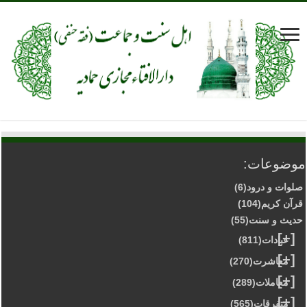
موضوعات:
صلوات و درود
(6)
قرآن کریم
(104)
حدیث و سنت
(55)
[+]
عبادات
(811)
[+]
معاشرت
(270)
[+]
معاملات
(289)
[+]
متفرقات
(565)