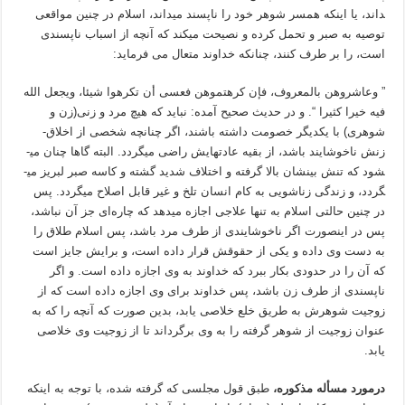
داند، یا اینکه همسر شوهر خود را ناپسند می­داند، اسلام در چنین مواقعی
توصیه به صبر و تحمل کرده و نصیحت می­کند که آنچه از اسباب ناپسندی
است، را بر طرف کنند، چنانکه خداوند متعال می­ فرماید:
” وعاشروهن بالمعروف، فإن كرهتموهن فعسى أن تكرهوا شيئا، ويجعل الله
فيه خيرا كثيرا “. و در حدیث صحیح آمده: نباید که هیچ مرد و زنی(زن و
شوهری) با یکدیگر خصومت داشته باشند، اگر چنانچه شخصی از اخلاق­
زنش ناخوشایند باشد، از بقیه عادت­هایش راضی می­گردد. البته گاها چنان می­
شود که تنش بین­شان بالا گرفته و اختلاف شدید گشته و کاسه صبر لبریز می­
گردد، و زندگی زناشویی به کام انسان تلخ و غیر قابل اصلاح می­گردد. پس
در چنین حالتی اسلام به تنها علاجی اجازه می­دهد که چاره‌ای جز آن نباشد،
پس در اینصورت اگر ناخوشایندی از طرف مرد باشد، پس اسلام طلاق را
به دست وی داده و یکی از حقوقش قرار داده است، و برایش جایز است
که آن را در حدودی بکار ببرد که خداوند به وی اجازه داده است. و اگر
ناپسندی از طرف زن باشد، پس خداوند برای وی اجازه داده است که از
زوجیت شوهرش به طریق خلع خلاصی یابد، بدین صورت که آنچه را که به
عنوان زوجیت از شوهر گرفته را به وی برگرداند تا از زوجیت وی خلاصی
یابد.
درمورد مسأله مذکوره،
طبق قول مجلسی که گرفته شده، با توجه به اینکه