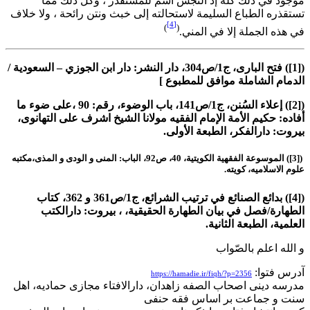
موجود في ذلك كله إذ النجس اسم للمستقذر ، وكل ذلك مما
تستقذره الطباع السليمة لاستحالته إلى خبث ونتن رائحة ، ولا خلاف
[4]
)
(
في هذه الجملة إلا في المني.
([1]) فتح الباری، ج1/ص304، دار النشر: دار ابن الجوزي – السعودية /
الدمام الشاملة موافق للمطبوع ]
([2]) إعلاء السُنن، ج1/ص141، باب الوضوء، رقم: 90 ،علی ضوء ما
أفاده: حکیم الأمة الإمام الفقیه مولانا الشیخ اشرف علی التهانوی،
بیروت: دارالفکر، الطبعة الأولی.
([3]) الموسوعة الفقهیة الکویتیة، 40، ص92، الباب: المنی و الودی و المذی،مکتبه
علوم الاسلامیه، کویته.
([4]) بدائع الصنائع في ترتيب الشرائع، ج1/ص361 و 362، کتاب
الطهارة/فصل في بیان الطهارة الحقیقية، ، بیروت: دارالکتب
العلمیة، الطبعة الثانیة.
و الله اعلم بالصّواب
آدرس فتوا:
https://hamadie.ir/fiqh/?p=2356
مدرسه دینی اصحاب الصفه زاهدان، دارالافتاء مجازی حمادیه، اهل
سنت و جماعت بر اساس فقه حنفی