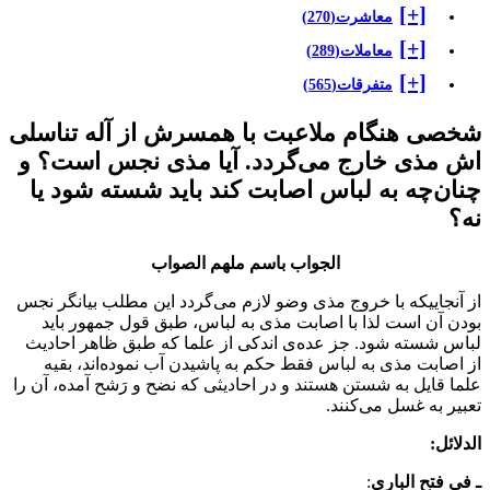
[+]
معاشرت
(270)
[+]
معاملات
(289)
[+]
متفرقات
(565)
شخصی هنگام ملاعبت با همسرش از آله تناسلی
اش مذی خارج می‌گردد. آیا مذی نجس است؟ و
چنان‌چه به لباس اصابت کند باید شسته شود یا
نه؟
الجواب باسم ملهم الصواب
از آنجاییکه با خروج مذی وضو لازم می‌گردد این مطلب بیانگر نجس
بودن آن است لذا با اصابت مذی به لباس، طبق قول جمهور باید
لباس شسته شود. جز عده‌ی اندکی از علما که طبق ظاهر احادیث
از اصابت مذی به لباس فقط حکم به پاشیدن آب نموده‌اند، بقیه
علما قایل به شستن هستند و در احادیثی که نضح و رَشح آمده، آن را
تعبیر به غسل می‌کنند.
الدلائل:
ـ في فتح الباری
: