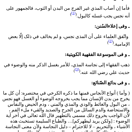
فأما إن أصاب المذي غير الفرج من البدن أو الثوب، فالجمهور على
[1]
)
(
أنه نجس يجب غسله كالبول.
ـ وفی إعلاءالسُنن:
واتّفق العلماء علی أن المذی نجس، و لم یخالف في ذلک إلّا بعض
[2]
)
(
الإمامیة.
ـ و فی الموسوعة الفقهیة الکویتیة:
ذهب الفقهاء إلى نجاسة المذي، للأمر بغسل الذكر منه والوضوء في
[3]
)
(
حديث علي رضي الله عنه.
ـ و فی بدائع الصّنائع:
( وأما ) أنواع الأنجاس فمنها ما ذكره الكرخي في مختصره: أن كل ما
يخرج من بدن الإنسان مما يجب بخروجه الوضوء أو الغسل فهو نجس
، من البول والغائط والودي والمذي والمني ، ودم الحيض والنفاس
والاستحاضة والدم السائل من الجرح والصديد والقيء ملء الفم ،
لأن الواجب بخروج ذلك مسمى بالتطهير قال الله تعالى في آخر آية
الوضوء : [ولكن يريد ليطهركم]… والطباع السليمة تستخبث هذه
الأشياء ، والتحريم – لا للاحترام – دليل النجاسة ولأن معنى النجاسة