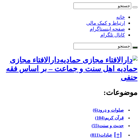
خانه
ارتباط و کمک مالی
صفحه اینستاگرام
کانال تلگرام
دارالافتاء مجازی
حمادیه اهل سنت و جماعت – بر اساس فقه
حنفی
موضوعات:
صلوات و درود
(6)
قرآن کریم
(104)
حدیث و سنت
(55)
[+]
عبادات
(811)