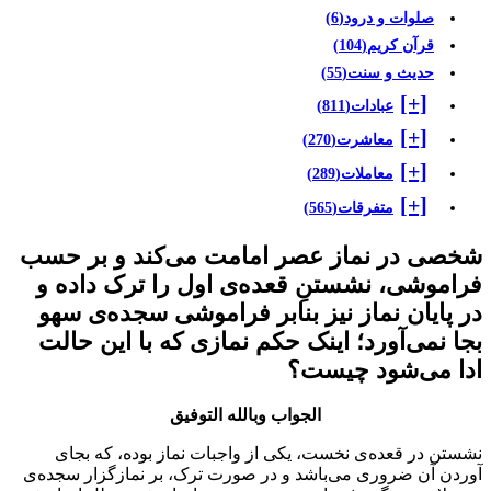
صلوات و درود
(6)
قرآن کریم
(104)
حدیث و سنت
(55)
[+]
عبادات
(811)
[+]
معاشرت
(270)
[+]
معاملات
(289)
[+]
متفرقات
(565)
خصی در نماز عصر امامت می‌کند و بر حسب
راموشی، نشستنِ قعده‌ی اول را ترک داده و
ر پایان نماز نیز بنابر فراموشی سجده‌ی سهو
جا نمی‌آورد؛ اینک حکم نمازی که با این حالت
دا می‌شود چیست؟
الجواب وبالله التوفیق
شستن در قعده‌ی نخست، یکی از واجبات نماز بوده، که بجای
وردن آن ضروری می‌باشد و در صورت ترک، بر نمازگزار سجده‌ی