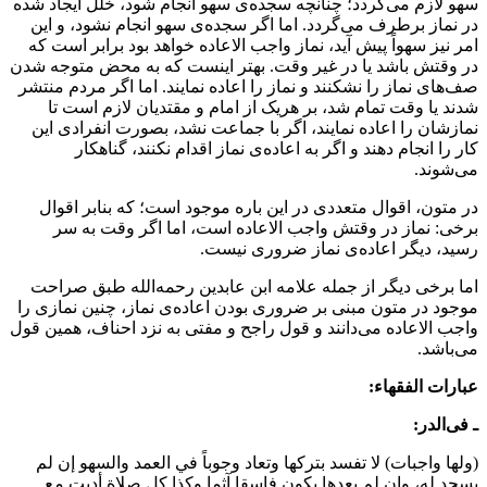
هو لازم می‌گردد؛ چنانچه سجده‌ی سهو انجام شود، خلل ایجاد شده
ر نماز برطرف می‌گردد. اما اگر سجده‌ی سهو انجام نشود، و این
مر نیز سهواً پیش آید، نماز واجب الاعاده خواهد بود برابر است که
ر وقتش باشد یا در غیر وقت. بهتر اینست که به محض متوجه شدن
ف‌های نماز را نشکنند و نماز را اعاده نمایند. اما اگر مردم منتشر
دند یا وقت تمام شد، بر هریک از امام و مقتدیان لازم است تا
مازشان را اعاده نمایند، اگر با جماعت نشد، بصورت انفرادی این
ار را انجام دهند و اگر به اعاده‌ی نماز اقدام نکنند، گناهکار
ی‌شوند.
ر متون، اقوال متعددی در این باره موجود است؛ که بنابر اقوال
رخی: نماز در وقتش واجب الاعاده است، اما اگر وقت به سر
سید، دیگر اعاده‌ی نماز ضروری نیست.
ما برخی دیگر از جمله علامه ابن عابدین رحمه‌الله طبق صراحت
وجود در متون مبنی بر ضروری بودن اعاده‌ی نماز، چنین نمازی را
اجب الاعاده می‌دانند و قول راجح و مفتی به نزد احناف، همین قول
ی‌باشد.
بارات الفقهاء:
 فی
الدر:
(ولها واجبات) لا تفسد بتركها وتعاد وجوباً في العمد والسهو إن لم
سجد له، وإن لم يعدها يكون فاسقا آثما وكذا كل صلاة أديت مع