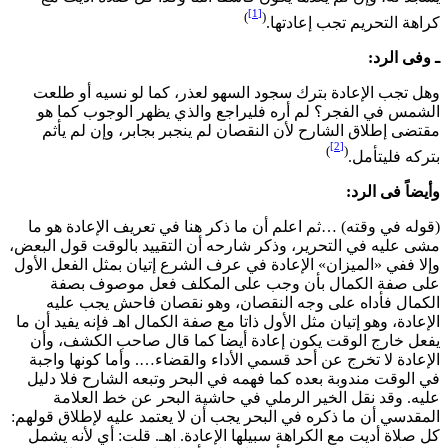
[1]
)
(
راهة التحريم تجب إعادتها.
 وفی الرد:
هل تجب الإعادة بترك سجود السهو لعذر، كما لو نسيه أو طلعت
لشمس في الفجر؟ لم أره فليراجع والذي يظهر الوجوب كما هو
قتضى إطلاق الشارح لأن النقصان لم ينجبر بجابر، وإن لم يأثم
[2]
)
(
تركه فليتأمل.
أيضاً فی الرد:
(قوله في وقته) …ثم اعلم أن ما ذكر هنا في تعريف الإعادة هو ما
شى عليه في التحرير، وذكر شارحه أن التقييد بالوقت قول البعض،
إلا ففي «الميزان» الإعادة في عرف الشرع إتيان بمثل الفعل الأول
لى صفة الكمال بأن وجب على المكلف فعل موصوف بصفة
لكمال فأداه على وجه النقصان، وهو نقصان فاحش يجب عليه
لإعادة، وهو إتيان مثل الأول ذاتا مع صفة الكمال اهـ فإنه يفيد أن ما
فعل خارج الوقت يكون إعادة أيضا كما قال صاحب الكشف، وأن
لإعادة لا تخرج عن أحد قسمي الأداء والقضاء…. وأما كونها واجبة
ي الوقت مندوبة بعده كما فهمه في البحر وتبعه الشارح فلا دليل
ليه. وقد نقل الخير الرملي في حاشية البحر عن خط العلامة
لمقدسي أن ما ذكره في البحر يجب أن لا يعتمد عليه لإطلاق قولهم:
ل صلاة أديت مع الكراهة سبيلها الإعادة. اهـ. قلت: أي لأنه يشمل